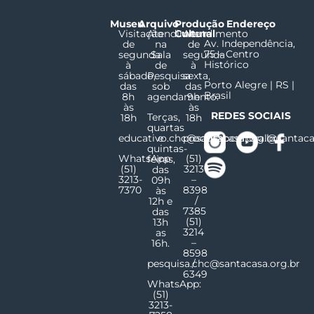
Museu
Arquivo
Produção
Endereço
Visitação
Atendimento
Cultural
Atendimento
Av. Independência,
de
na
de
75 – Centro
segunda
Sala
segunda
Histórico
à
de
à
sábado,
Pesquisa
sexta,
Porto Alegre | RS |
das
sob
das
Brasil
8h
agendamento.
9h
às
às
REDES SOCIAIS
Terças,
18h
18h
quartas
educativo.chc@santacasa.org.br
e
producaocultural@santaca
quintas-
WhatsApp
(51)
feiras,
(51)
3213
das
3213-
–
09h
7370
8398
às
/
12h e
7385
das
(51)
13h
3214
as
–
16h.
8598
pesquisa.chc@santacasa.org.br
/
6349
WhatsApp:
(51)
3213-