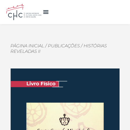
NOSSOS ESPAÇOS
PÁGINA INICIAL
/
PUBLICAÇÕES
/
HISTÓRIAS
REVELADAS II