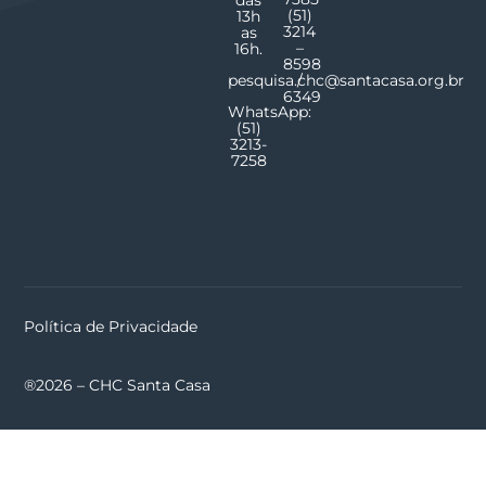
das
(51)
13h
3214
as
–
16h.
8598
pesquisa.chc@santacasa.org.br
/
6349
WhatsApp:
(51)
3213-
7258
Política de Privacidade
®2026 – CHC Santa Casa