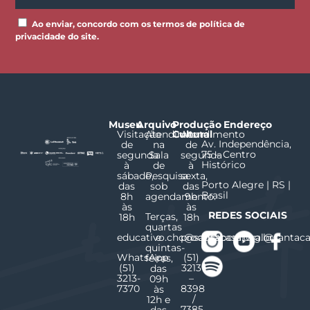
Ao enviar, concordo com os termos de política de
privacidade do site.
Museu
Arquivo
Produção
Endereço
Visitação
Atendimento
Cultural
Atendimento
Av. Independência,
de
na
de
75 – Centro
segunda
Sala
segunda
Histórico
à
de
à
sábado,
Pesquisa
sexta,
Porto Alegre | RS |
das
sob
das
Brasil
8h
agendamento.
9h
às
às
REDES SOCIAIS
Terças,
18h
18h
quartas
educativo.chc@santacasa.org.br
e
producaocultural@santaca
quintas-
WhatsApp
(51)
feiras,
(51)
3213
das
3213-
–
09h
7370
8398
às
/
12h e
7385