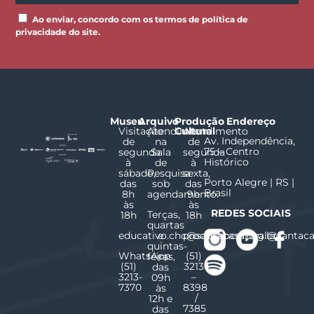
Ao enviar, concordo com os termos de política de
privacidade do site.
Museu
Arquivo
Produção
Endereço
Visitação
Atendimento
Cultural
Atendimento
Av. Independência,
de
na
de
75 – Centro
segunda
Sala
segunda
Histórico
à
de
à
sábado,
Pesquisa
sexta,
Porto Alegre | RS |
das
sob
das
Brasil
8h
agendamento.
9h
às
às
REDES SOCIAIS
Terças,
18h
18h
quartas
educativo.chc@santacasa.org.br
e
producaocultural@santaca
quintas-
WhatsApp
(51)
feiras,
(51)
3213
das
3213-
–
09h
7370
8398
às
/
12h e
7385
das