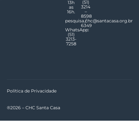
(51)
13h
3214
as
–
16h.
8598
pesquisa.chc@santacasa.org.br
/
6349
WhatsApp:
(51)
3213-
7258
Política de Privacidade
®2026 – CHC Santa Casa