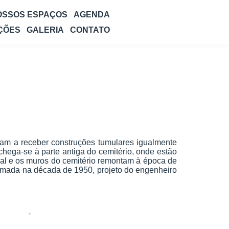
OSSOS ESPAÇOS
AGENDA
ÇÕES
GALERIA
CONTATO
ram a receber construções tumulares igualmente
 chega-se à parte antiga do cemitério, onde estão
ipal e os muros do cemitério remontam à época de
ormada na década de 1950, projeto do engenheiro