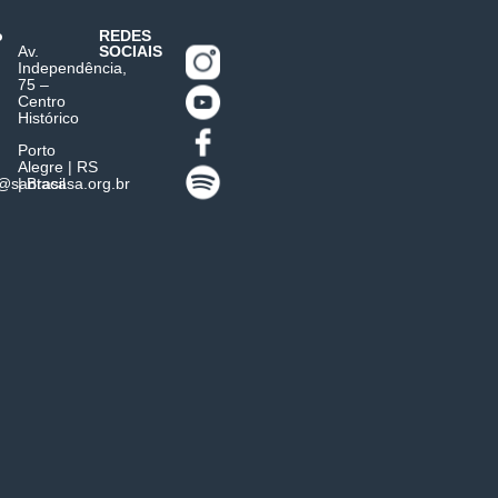
o
REDES
Av.
SOCIAIS
Independência,
75 –
Centro
Histórico
Porto
Alegre | RS
l@santacasa.org.br
| Brasil