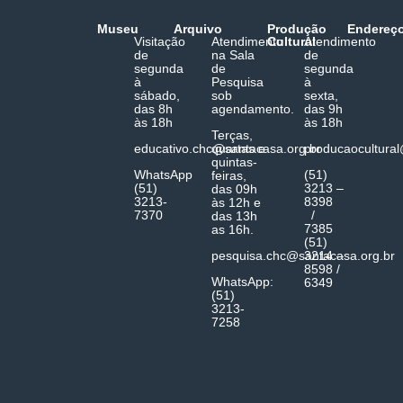
Museu
Arquivo
Produção
Endereç
Visitação
Atendimento
Cultural
Atendimento
de
na Sala
de
segunda
de
segunda
à
Pesquisa
à
sábado,
sob
sexta,
das 8h
agendamento.
das 9h
às 18h
às 18h
Terças,
educativo.chc@santacasa.org.br
quartas e
producaocultura
quintas-
WhatsApp
(51)
feiras,
(51)
3213 –
das 09h
3213-
8398
às 12h e
7370
/
das 13h
7385
as 16h.
(51)
pesquisa.chc@santacasa.org.br
3214 –
8598 /
WhatsApp:
6349
(51)
3213-
7258