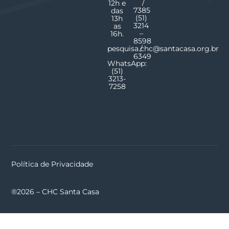
/
12h e
7385
das
(51)
13h
3214
as
–
16h.
8598
pesquisa.chc@santacasa.org.br
/
6349
WhatsApp:
(51)
3213-
7258
Política de Privacidade
®2026 – CHC Santa Casa