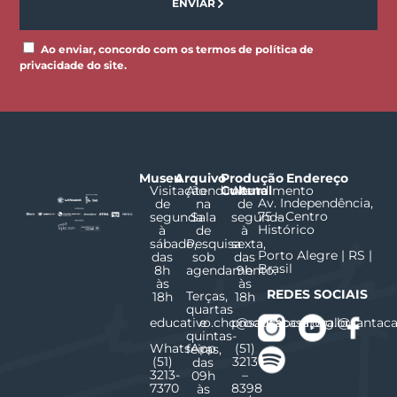
ENVIAR
Ao enviar, concordo com os termos de política de
privacidade do site.
Museu
Arquivo
Produção
Endereço
Visitação
Atendimento
Cultural
Atendimento
Av. Independência,
de
na
de
75 – Centro
segunda
Sala
segunda
Histórico
à
de
à
sábado,
Pesquisa
sexta,
Porto Alegre | RS |
das
sob
das
Brasil
8h
agendamento.
9h
às
às
REDES SOCIAIS
Terças,
18h
18h
quartas
educativo.chc@santacasa.org.br
e
producaocultural@santaca
quintas-
WhatsApp
(51)
feiras,
(51)
3213
das
3213-
–
09h
7370
8398
às