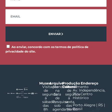
ENVIAR
Ao enviar, concordo com os termos de política de
privacidade do site.
Museu
Arquivo
Produção
Endereço
Visitação
Atendimento
Cultural
Atendimento
Av. Independência,
de
na
de
75 – Centro
segunda
Sala
segunda
Histórico
à
de
à
sábado,
Pesquisa
sexta,
Porto Alegre | RS |
das
sob
das
Brasil
8h
agendamento.
9h