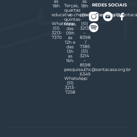
às
às
REDES SOCIAIS
Terças,
18h
18h
quartas
educativo.chc@santacasa.org.br
e
producaocultural@santaca
quintas-
WhatsApp
(51)
feiras,
(51)
3213
das
3213-
–
09h
7370
8398
às
/
12h e
7385
das
(51)
13h
3214
as
–
16h.
8598
pesquisa.chc@santacasa.org.br
/
6349
WhatsApp:
(51)
3213-
7258