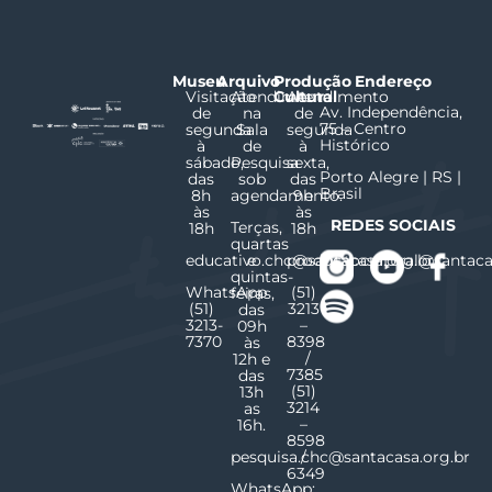
Museu
Arquivo
Produção
Endereço
Visitação
Atendimento
Cultural
Atendimento
Av. Independência,
de
na
de
75 – Centro
segunda
Sala
segunda
Histórico
à
de
à
sábado,
Pesquisa
sexta,
Porto Alegre | RS |
das
sob
das
Brasil
8h
agendamento.
9h
às
às
REDES SOCIAIS
Terças,
18h
18h
quartas
educativo.chc@santacasa.org.br
e
producaocultural@santaca
quintas-
WhatsApp
(51)
feiras,
(51)
3213
das
3213-
–
09h
7370
8398
às
/
12h e
7385
das
(51)
13h
3214
as
–
16h.
8598
pesquisa.chc@santacasa.org.br
/
6349
WhatsApp: